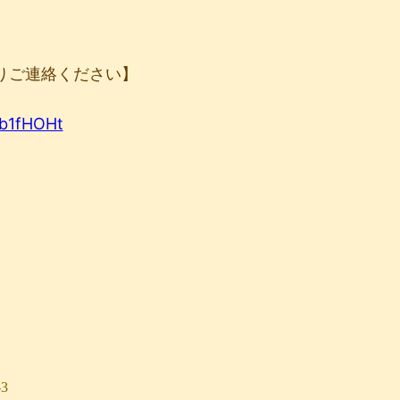
りご連絡ください】
Rb1fHOHt
-3